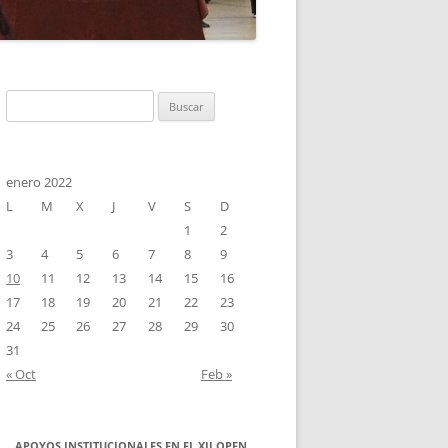
ANO
MPLO DE INSCRIPCIÓN
Buscar:
enero 2022
L
M
X
J
V
S
D
1
2
3
4
5
6
7
8
9
10
11
12
13
14
15
16
17
18
19
20
21
22
23
24
25
26
27
28
29
30
31
« Oct
Feb »
APOYOS INSTITUCIONALES EN EL XII OPEN