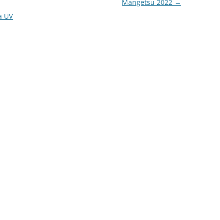
Mangetsu 2022
→
a UV