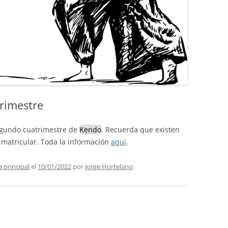
trimestre
segundo cuatrimestre de
Kendo
. Recuerda que existen
 matricular. Toda la información
aquí
.
 principal
el
10/01/2022
por
Jorge Hortelano
.