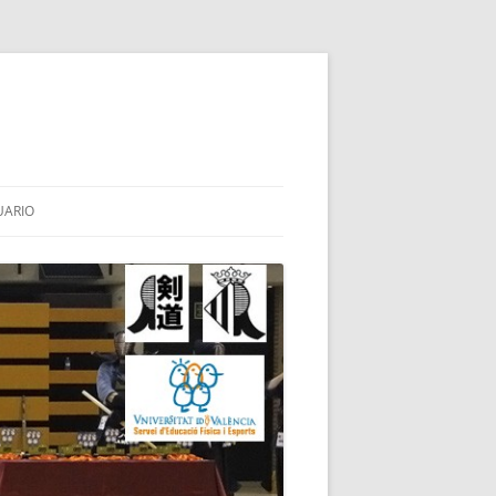
UARIO
HINAI
TES
BA