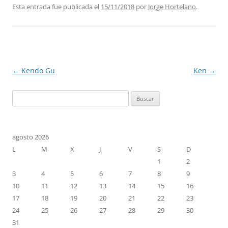
Esta entrada fue publicada el
15/11/2018
por
Jorge Hortelano
.
Navegación
←
Kendo Gu
Ken
→
de
Buscar:
entradas
agosto 2026
L
M
X
J
V
S
D
1
2
3
4
5
6
7
8
9
10
11
12
13
14
15
16
17
18
19
20
21
22
23
24
25
26
27
28
29
30
31