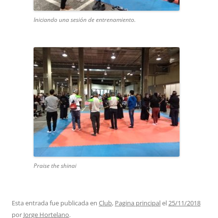
Iniciando una sesión de entrenamiento.
Praise the shinai
Esta entrada fue publicada en
Club
,
Pagina principal
el
25/11/2018
por
Jorge Hortelano
.