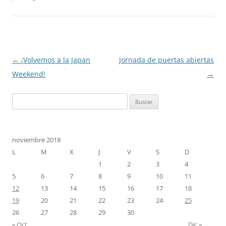
Navegación
←
¡Volvemos a la Japan
Jornada de puertas abiertas
de
Weekend!
→
entradas
Buscar:
noviembre 2018
L
M
X
J
V
S
D
1
2
3
4
5
6
7
8
9
10
11
12
13
14
15
16
17
18
19
20
21
22
23
24
25
26
27
28
29
30
« Oct
Dic »