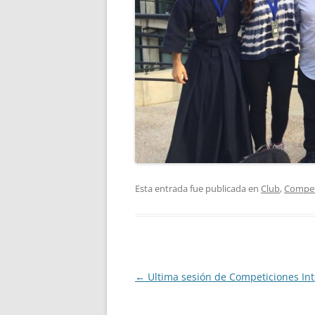
Esta entrada fue publicada en
Club
,
Compet
Navegación
←
Ultima sesión de Competiciones In
de