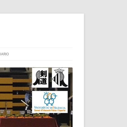
UARIO
HINAI
TES
BA