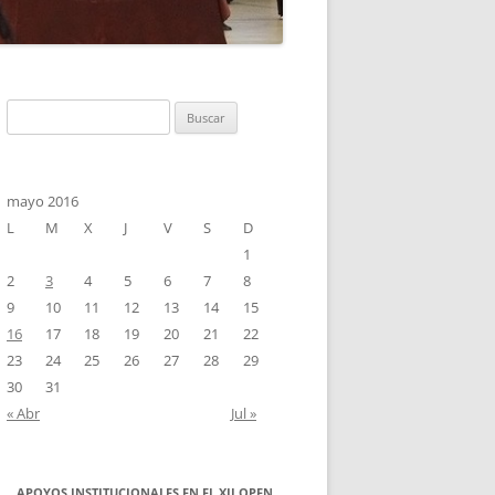
ANO
MPLO DE INSCRIPCIÓN
Buscar:
mayo 2016
L
M
X
J
V
S
D
1
2
3
4
5
6
7
8
9
10
11
12
13
14
15
16
17
18
19
20
21
22
23
24
25
26
27
28
29
30
31
« Abr
Jul »
APOYOS INSTITUCIONALES EN EL XII OPEN