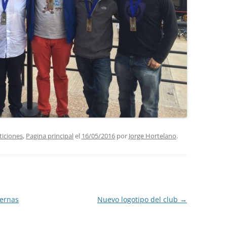
iciones
,
Pagina principal
el
16/05/2016
por
Jorge Hortelano
.
ternas
Nuevo logotipo del club
→