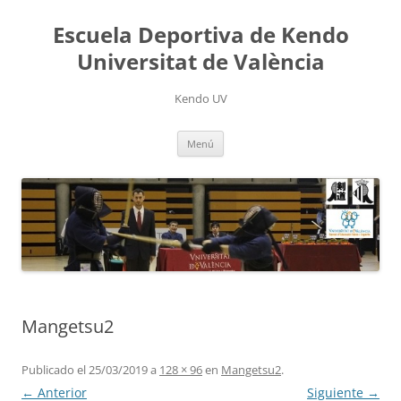
Saltar
al
Escuela Deportiva de Kendo
contenido
Universitat de València
Kendo UV
Menú
Mangetsu2
Publicado el
25/03/2019
a
128 × 96
en
Mangetsu2
.
← Anterior
Siguiente →