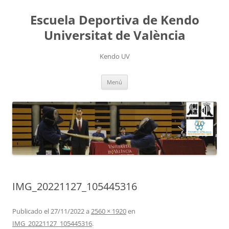
Saltar
al
Escuela Deportiva de Kendo
contenido
Universitat de València
Kendo UV
Menú
IMG_20221127_105445316
Publicado el
27/11/2022
a
2560 × 1920
en
IMG_20221127_105445316
.