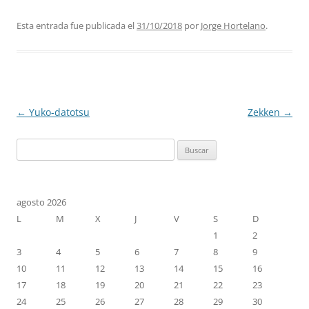
Esta entrada fue publicada el
31/10/2018
por
Jorge Hortelano
.
Navegación
←
Yuko-datotsu
Zekken
→
de
Buscar:
entradas
agosto 2026
L
M
X
J
V
S
D
1
2
3
4
5
6
7
8
9
10
11
12
13
14
15
16
17
18
19
20
21
22
23
24
25
26
27
28
29
30