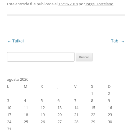
Esta entrada fue publicada el
15/11/2018
por
Jorge Hortelano
.
Navegación
←
Taikai
Tabi
→
de
Buscar:
entradas
agosto 2026
L
M
X
J
V
S
D
1
2
3
4
5
6
7
8
9
10
11
12
13
14
15
16
17
18
19
20
21
22
23
24
25
26
27
28
29
30
31