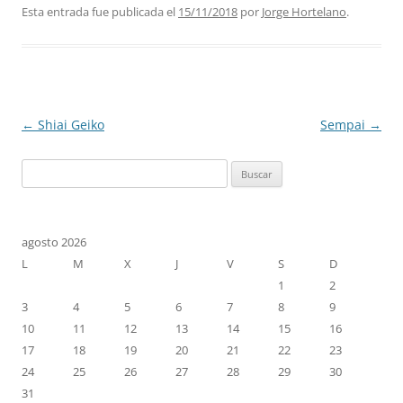
Esta entrada fue publicada el
15/11/2018
por
Jorge Hortelano
.
Navegación
←
Shiai Geiko
Sempai
→
de
Buscar:
entradas
agosto 2026
L
M
X
J
V
S
D
1
2
3
4
5
6
7
8
9
10
11
12
13
14
15
16
17
18
19
20
21
22
23
24
25
26
27
28
29
30
31