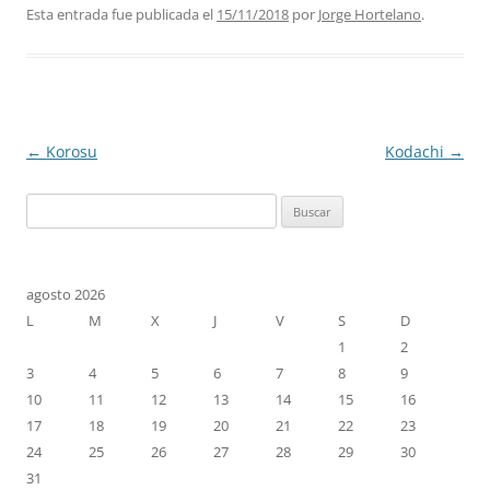
Esta entrada fue publicada el
15/11/2018
por
Jorge Hortelano
.
Navegación
←
Korosu
Kodachi
→
de
Buscar:
entradas
agosto 2026
L
M
X
J
V
S
D
1
2
3
4
5
6
7
8
9
10
11
12
13
14
15
16
17
18
19
20
21
22
23
24
25
26
27
28
29
30
31