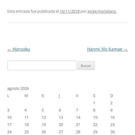
Esta entrada fue publicada el
16/11/2018
por
Jorge Hortelano
.
Navegación
←
Hansoku
Hanmi No Kamae
→
de
Buscar:
entradas
agosto 2026
L
M
X
J
V
S
D
1
2
3
4
5
6
7
8
9
10
11
12
13
14
15
16
17
18
19
20
21
22
23
24
25
26
27
28
29
30