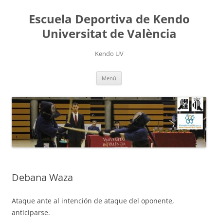
Saltar
al
Escuela Deportiva de Kendo
contenido
Universitat de València
Kendo UV
Menú
Debana Waza
Ataque ante al intención de ataque del oponente,
anticiparse.