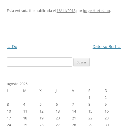
Esta entrada fue publicada el
16/11/2018
por
Jorge Hortelano
.
Navegación
←
Do
Datotsu Bu I
→
de
Buscar:
entradas
agosto 2026
L
M
X
J
V
S
D
1
2
3
4
5
6
7
8
9
10
11
12
13
14
15
16
17
18
19
20
21
22
23
24
25
26
27
28
29
30