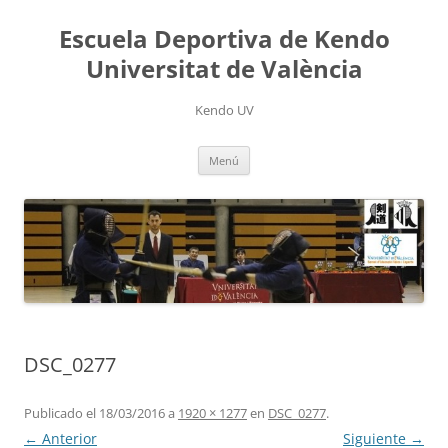
Saltar
al
Escuela Deportiva de Kendo
contenido
Universitat de València
Kendo UV
Menú
DSC_0277
Publicado el
18/03/2016
a
1920 × 1277
en
DSC_0277
.
← Anterior
Siguiente →