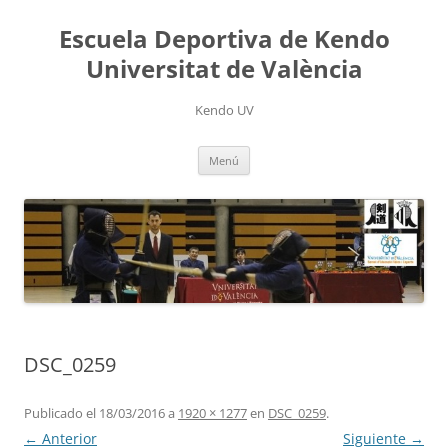
Saltar
al
Escuela Deportiva de Kendo
contenido
Universitat de València
Kendo UV
Menú
DSC_0259
Publicado el
18/03/2016
a
1920 × 1277
en
DSC_0259
.
← Anterior
Siguiente →