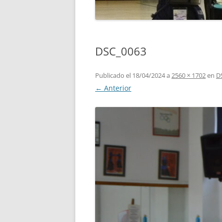
DSC_0063
Publicado el
18/04/2024
a
2560 × 1702
en
D
← Anterior