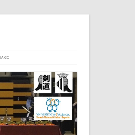
UARIO
HINAI
TES
BA