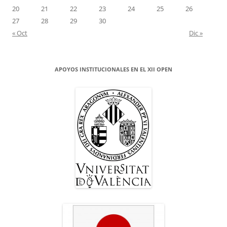
20
21
22
23
24
25
26
27
28
29
30
« Oct
Dic »
APOYOS INSTITUCIONALES EN EL XII OPEN