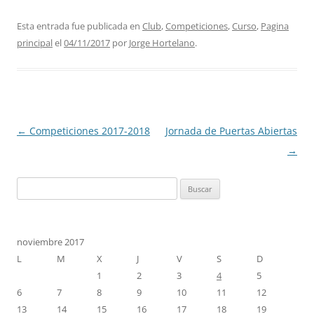
Esta entrada fue publicada en
Club
,
Competiciones
,
Curso
,
Pagina
principal
el
04/11/2017
por
Jorge Hortelano
.
Navegación
←
Competiciones 2017-2018
Jornada de Puertas Abiertas
de
→
entradas
Buscar:
noviembre 2017
L
M
X
J
V
S
D
1
2
3
4
5
6
7
8
9
10
11
12
13
14
15
16
17
18
19