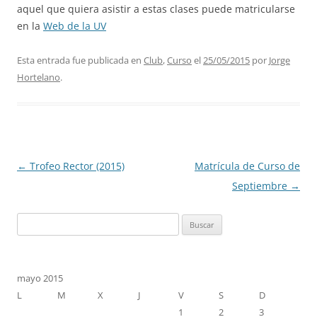
aquel que quiera asistir a estas clases puede matricularse
en la
Web de la UV
Esta entrada fue publicada en
Club
,
Curso
el
25/05/2015
por
Jorge
Hortelano
.
Navegación
←
Trofeo Rector (2015)
Matrícula de Curso de
de
Septiembre
→
entradas
Buscar:
mayo 2015
L
M
X
J
V
S
D
1
2
3