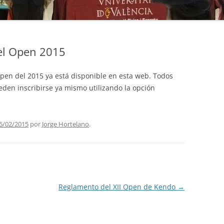
XI OPEN DE KENDO
DEPORTISTA
INSCRIPCIÓN
DATOS DE INTERÉS
DATOS DE INTERÉS
CÓMO CREAR UNA TSUBA
EJERCICIOS FÍSICOS DE VER
EJE
REGLAMENTO
HORARIOS
HORARIOS
 el Open 2015
EXAMEN DE DAN
ORGANIZACIÓN
ORGANIZACIÓN
Open del 2015 ya está disponible en esta web. Todos
GALERÍA DE FOTOS
11ª JORNADA DE APROXIMACIÓN
eden inscribirse ya mismo utilizando la opción
A JAPÓN
PUNTUACIÓN TORNEO
MASCULINO
GALERÍA DE FOTOS
5/02/2015
por
Jorge Hortelano
.
PUNTUACIÓN TORNEO FEMENINO
Reglamento del XII Open de Kendo
→