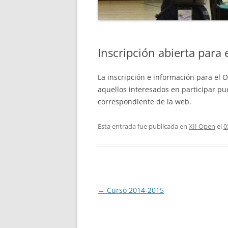
Inscripción abierta para
La inscripción e información para el 
aquellos interesados en participar pu
correspondiente de la web.
Esta entrada fue publicada en
XII Open
el
0
Navegación
←
Curso 2014-2015
de
entradas