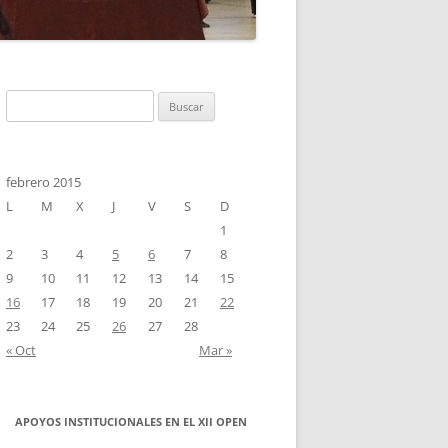
ANO
MPLO DE INSCRIPCIÓN
Buscar:
febrero 2015
L
M
X
J
V
S
D
1
2
3
4
5
6
7
8
9
10
11
12
13
14
15
16
17
18
19
20
21
22
23
24
25
26
27
28
« Oct
Mar »
APOYOS INSTITUCIONALES EN EL XII OPEN