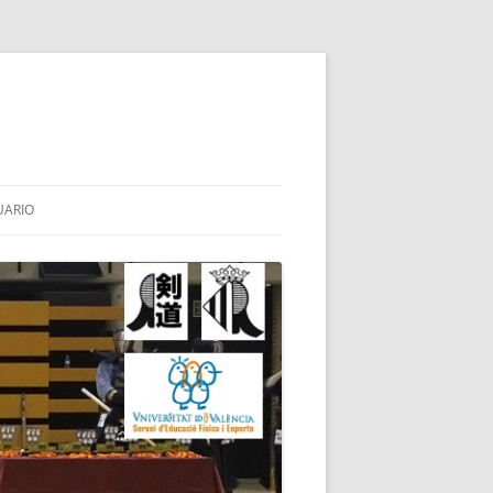
UARIO
HINAI
TES
BA