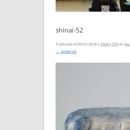
shinai-52
Publicado el
05/01/2018
a
1024 × 575
en
Nu
← Anterior