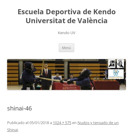
Saltar
al
Escuela Deportiva de Kendo
contenido
Universitat de València
Kendo UV
Menú
shinai-46
Publicado el
05/01/2018
a
1024 × 575
en
Nudos y tensado de un
Shinai
.