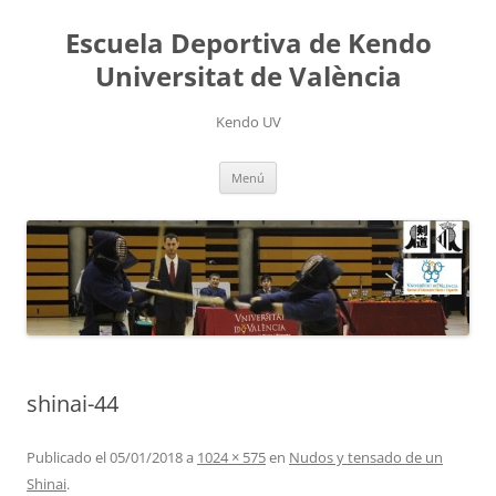
Saltar
al
Escuela Deportiva de Kendo
contenido
Universitat de València
Kendo UV
Menú
shinai-44
Publicado el
05/01/2018
a
1024 × 575
en
Nudos y tensado de un
Shinai
.