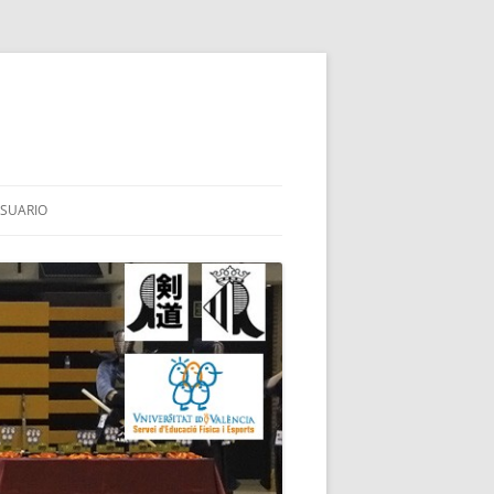
SUARIO
HINAI
AI
TES
BA