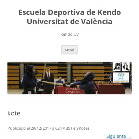
Saltar
al
Escuela Deportiva de Kendo
contenido
Universitat de València
Kendo UV
Menú
kote
Publicado el
29/12/2017
a
624 × 351
en
Kotes
.
Siguiente →