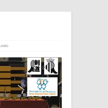
UARIO
HINAI
I
OTES
UBA