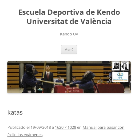
Saltar
al
Escuela Deportiva de Kendo
contenido
Universitat de València
Kendo UV
Menú
katas
Publicado el
19/09/2018
a
1620 × 1028
en
Manual para pasar con
éxito los exámenes
.