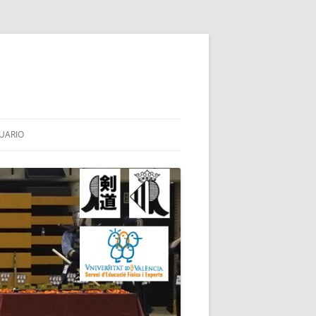
UARIO
HINAI
I
OTES
UBA