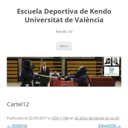
Saltar
al
Escuela Deportiva de Kendo
contenido
Universitat de València
Kendo UV
Menú
Cartel12
Publicado el
22/05/2017
a
1059 × 749
en
20 años de kendo en la UV
.
← Anterior
Siguiente →