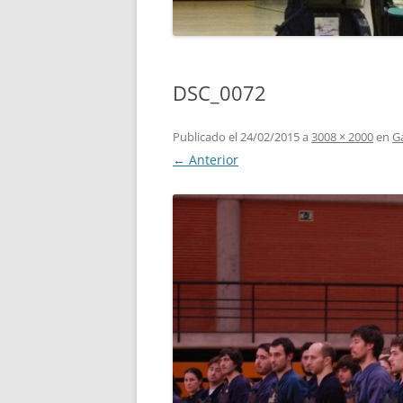
DSC_0072
Publicado el
24/02/2015
a
3008 × 2000
en
Ga
← Anterior