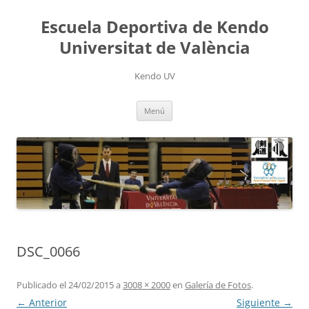
Saltar
al
Escuela Deportiva de Kendo
contenido
Universitat de València
Kendo UV
Menú
DSC_0066
Publicado el
24/02/2015
a
3008 × 2000
en
Galería de Fotos
.
← Anterior
Siguiente →