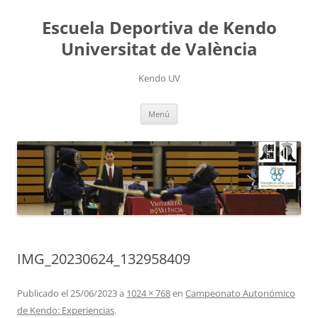
Saltar
al
Escuela Deportiva de Kendo
contenido
Universitat de València
Kendo UV
Menú
IMG_20230624_132958409
Publicado el
25/06/2023
a
1024 × 768
en
Campeonato Autonómico
de Kendo: Experiencias
.