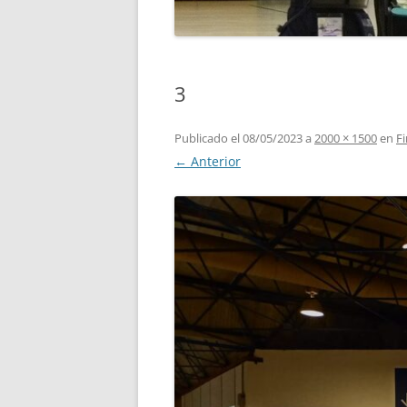
3
Publicado el
08/05/2023
a
2000 × 1500
en
F
← Anterior