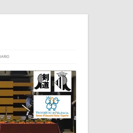
UARIO
HINAI
TES
BA